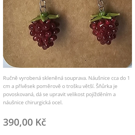
Ručně vyrobená skleněná souprava. Náušnice cca do 1
cm a přívěsek poměrově o trošku větší. Šňůrka je
povoskovaná, dá se upravit velikost pojížděním a
náušnice chirurgická ocel.
390,00
Kč