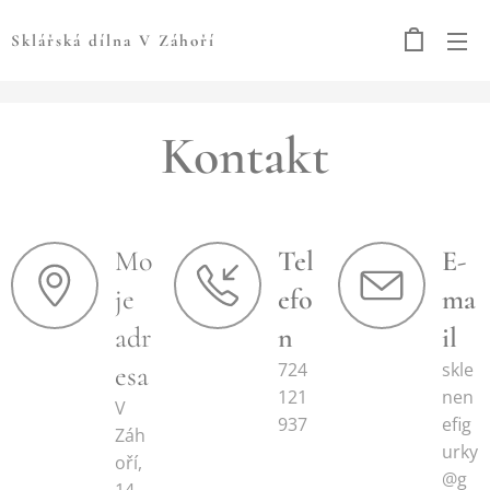
Sklářská dílna V Záhoří
Kontakt
Mo
Tel
E-
je
efo
ma
adr
n
il
724
skle
esa
121
nen
V
937
efig
Záh
urky
oří,
@g