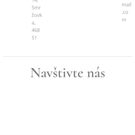
14,
mail
Smr
.co
žovk
m
a,
468
51
Navštivte nás