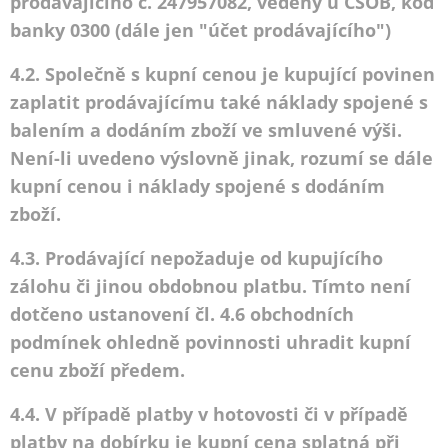
prodávajícího č. 247957082, vedený u ČSOB, kód
banky 0300 (dále jen "účet prodávajícího")
4.2. Společně s kupní cenou je kupující povinen
zaplatit prodávajícímu také náklady spojené s
balením a dodáním zboží ve smluvené výši.
Není-li uvedeno výslovně jinak, rozumí se dále
kupní cenou i náklady spojené s dodáním
zboží.
4.3. Prodávající nepožaduje od kupujícího
zálohu či jinou obdobnou platbu. Tímto není
dotčeno ustanovení čl. 4.6 obchodních
podmínek ohledně povinnosti uhradit kupní
cenu zboží předem.
4.4. V případě platby v hotovosti či v případě
platby na dobírku je kupní cena splatná při