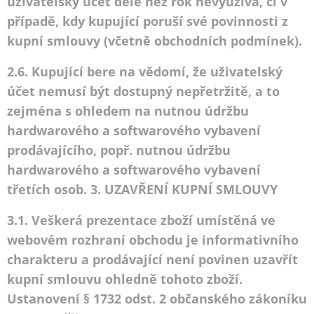
uživatelský účet déle než rok nevyužívá, či v
případě, kdy kupující poruší své povinnosti z
kupní smlouvy (včetně obchodních podmínek).
2.6. Kupující bere na vědomí, že uživatelský
účet nemusí být dostupný nepřetržitě, a to
zejména s ohledem na nutnou údržbu
hardwarového a softwarového vybavení
prodávajícího, popř. nutnou údržbu
hardwarového a softwarového vybavení
třetích osob. 3. UZAVŘENÍ KUPNÍ SMLOUVY
3.1. Veškerá prezentace zboží umístěná ve
webovém rozhraní obchodu je informativního
charakteru a prodávající není povinen uzavřít
kupní smlouvu ohledně tohoto zboží.
Ustanovení § 1732 odst. 2 občanského zákoníku