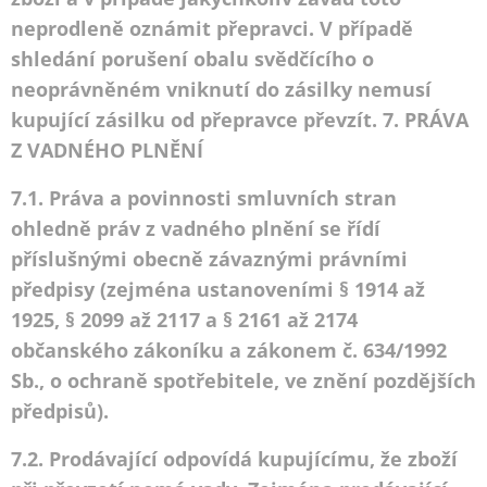
neprodleně oznámit přepravci. V případě
shledání porušení obalu svědčícího o
neoprávněném vniknutí do zásilky nemusí
kupující zásilku od přepravce převzít. 7. PRÁVA
Z VADNÉHO PLNĚNÍ
7.1. Práva a povinnosti smluvních stran
ohledně práv z vadného plnění se řídí
příslušnými obecně závaznými právními
předpisy (zejména ustanoveními § 1914 až
1925, § 2099 až 2117 a § 2161 až 2174
občanského zákoníku a zákonem č. 634/1992
Sb., o ochraně spotřebitele, ve znění pozdějších
předpisů).
7.2. Prodávající odpovídá kupujícímu, že zboží