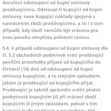
doručení odstoupení od kupní smlouvy
prodávajícímu. Odstoupí-li kupující od kupní
smlouvy, nese kupující náklady spojené s
navrácením zboží prodávajícímu, a to i v tom
případě, kdy zboží nemůže být vráceno pro
svou povahu obvyklou poštovní cestou.
5.4. V případě odstoupení od kupní smlouvy dle
čl. 5.2 obchodních podmínek vrátí prodávající
peněžní prostředky přijaté od kupujícího do
čtrnácti (14) dnů od odstoupení od kupní
smlouvy kupujícím, a to stejným způsobem,
jakým je prodávající od kupujícího přijal.
Prodávající je taktéž oprávněn vrátit plnění
poskytnuté kupujícím již při vrácení zboží
kupujícím či jiným způsobem, pokud s tím
kupující bude souhlasit a nevzniknou tím