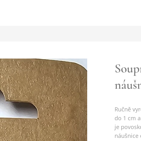
Soupr
náuš
Ručně vyr
do 1 cm a
je povosk
náušnice 