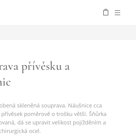
ava přívěsku a
nic
obená skleněná souprava. Náušnice cca
 přívěsek poměrově o trošku větší. Šňůrka
ovaná, dá se upravit velikost pojížděním a
chirurgická ocel.