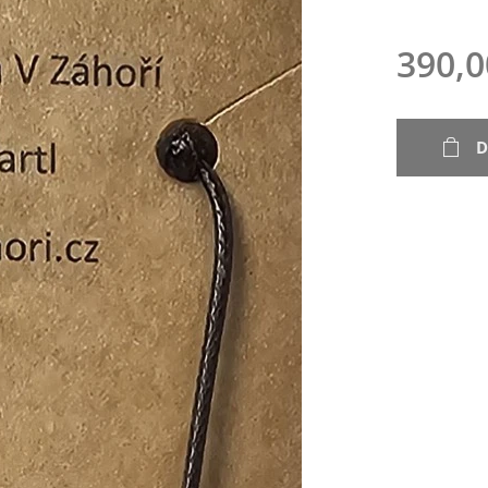
390,0
D