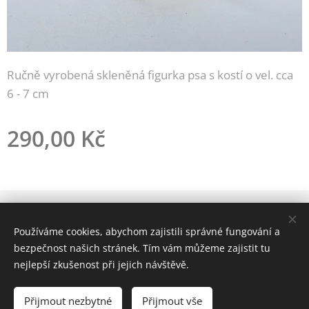
Ručně vyrobená skleněná figurka psa s kostí o vel. cca
6 - 7 cm
290,00
Kč
Používáme cookies, abychom zajistili správné fungování a
Cookies
bezpečnost našich stránek. Tím vám můžeme zajistit tu
nejlepší zkušenost při jejich návštěvě.
Do košíku
Přijmout nezbytné
Přijmout vše