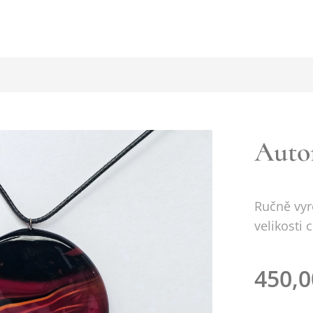
Auto
Ručně vyr
velikosti 
450,0