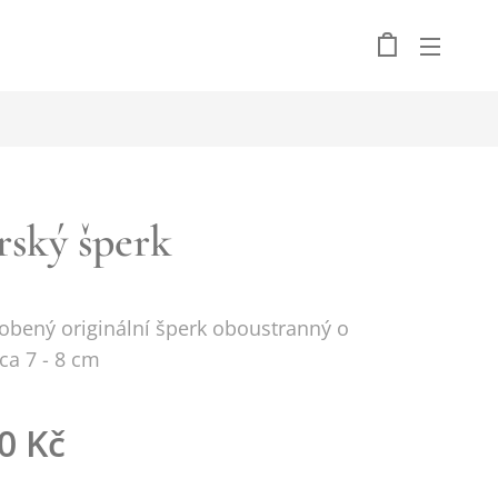
rský šperk
obený originální šperk oboustranný o
cca 7 - 8 cm
0
Kč