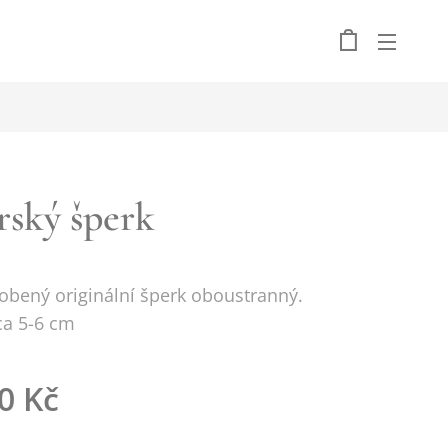
rský šperk
obený originální šperk oboustranný.
ca 5-6 cm
0
Kč