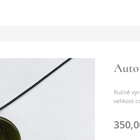
Auto
Ručně vyr
velikost c
350,0